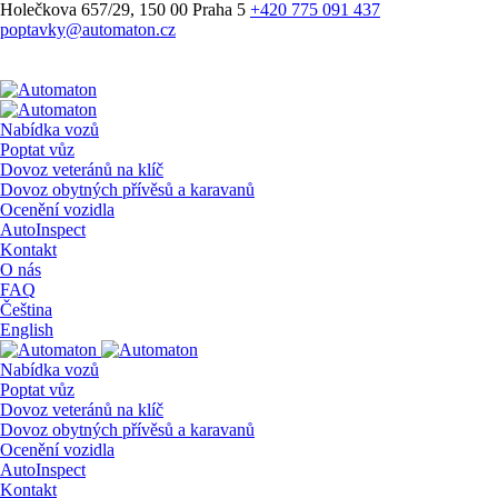
Holečkova 657/29, 150 00 Praha 5
+420 775 091 437
poptavky@automaton.cz
Nabídka vozů
Poptat vůz
Dovoz veteránů na klíč
Dovoz obytných přívěsů a karavanů
Ocenění vozidla
AutoInspect
Kontakt
O nás
FAQ
Čeština
English
Nabídka vozů
Poptat vůz
Dovoz veteránů na klíč
Dovoz obytných přívěsů a karavanů
Ocenění vozidla
AutoInspect
Kontakt