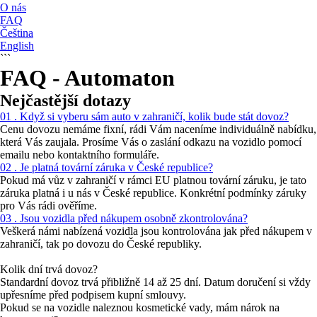
O nás
FAQ
Čeština
English
```
FAQ - Automaton
Nejčastější dotazy
01 . Když si vyberu sám auto v zahraničí, kolik bude stát dovoz?
Cenu dovozu nemáme fixní, rádi Vám naceníme individuálně nabídku,
která Vás zaujala. Prosíme Vás o zaslání odkazu na vozidlo pomocí
emailu nebo kontaktního formuláře.
02 . Je platná tovární záruka v České republice?
Pokud má vůz v zahraničí v rámci EU platnou tovární záruku, je tato
záruka platná i u nás v České republice. Konkrétní podmínky záruky
pro Vás rádi ověříme.
03 . Jsou vozidla před nákupem osobně zkontrolována?
Veškerá námi nabízená vozidla jsou kontrolována jak před nákupem v
zahraničí, tak po dovozu do České republiky.
Kolik dní trvá dovoz?
Standardní dovoz trvá přibližně 14 až 25 dní. Datum doručení si vždy
upřesníme před podpisem kupní smlouvy.
Pokud se na vozidle naleznou kosmetické vady, mám nárok na