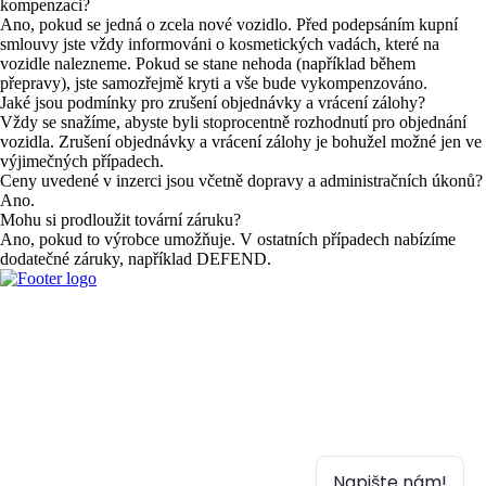
kompenzaci?
Ano, pokud se jedná o zcela nové vozidlo. Před podepsáním kupní
smlouvy jste vždy informováni o kosmetických vadách, které na
vozidle nalezneme. Pokud se stane nehoda (například během
přepravy), jste samozřejmě kryti a vše bude vykompenzováno.
Jaké jsou podmínky pro zrušení objednávky a vrácení zálohy?
Vždy se snažíme, abyste byli stoprocentně rozhodnutí pro objednání
vozidla. Zrušení objednávky a vrácení zálohy je bohužel možné jen ve
výjimečných případech.
Ceny uvedené v inzerci jsou včetně dopravy a administračních úkonů?
Ano.
Mohu si prodloužit tovární záruku?
Ano, pokud to výrobce umožňuje. V ostatních případech nabízíme
dodatečné záruky, například DEFEND.
Kontakt
Holečkova 657/29, 150 00 Praha 5
+420 775 091 437
poptavky@automaton.cz
Otevírací doba: 10:00-18:00
Fakturační údaje
Automaton s.r.o.
Holečkova 1205/93
150 00 Praha 5, Česká republika
Napište nám!