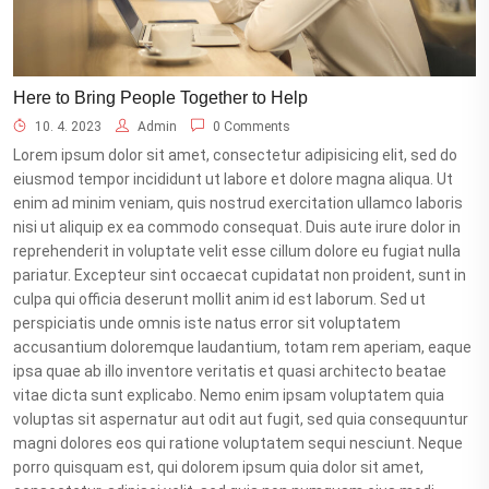
Here to Bring People Together to Help
10. 4. 2023
Admin
0 Comments
Lorem ipsum dolor sit amet, consectetur adipisicing elit, sed do
eiusmod tempor incididunt ut labore et dolore magna aliqua. Ut
enim ad minim veniam, quis nostrud exercitation ullamco laboris
nisi ut aliquip ex ea commodo consequat. Duis aute irure dolor in
reprehenderit in voluptate velit esse cillum dolore eu fugiat nulla
pariatur. Excepteur sint occaecat cupidatat non proident, sunt in
culpa qui officia deserunt mollit anim id est laborum. Sed ut
perspiciatis unde omnis iste natus error sit voluptatem
accusantium doloremque laudantium, totam rem aperiam, eaque
ipsa quae ab illo inventore veritatis et quasi architecto beatae
vitae dicta sunt explicabo. Nemo enim ipsam voluptatem quia
voluptas sit aspernatur aut odit aut fugit, sed quia consequuntur
magni dolores eos qui ratione voluptatem sequi nesciunt. Neque
porro quisquam est, qui dolorem ipsum quia dolor sit amet,