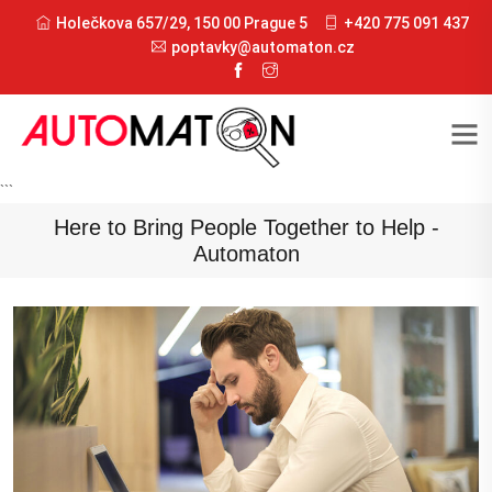
Holečkova 657/29, 150 00 Prague 5
+420 775 091 437
poptavky@automaton.cz
```
Here to Bring People Together to Help -
Automaton